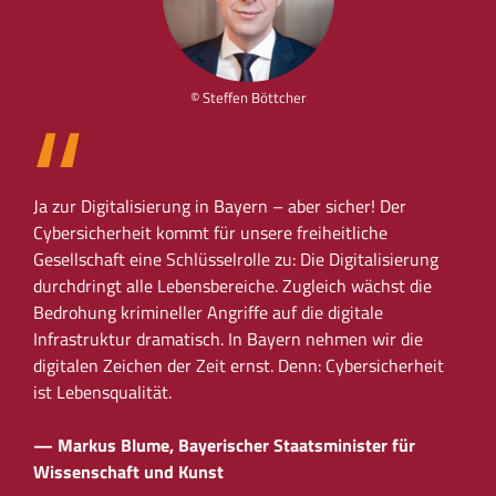
„
© Steffen Böttcher
tz
Im N
eckt
Ja zur Digitalisierung in Bayern – aber sicher! Der
sein
tz
Cybersicherheit kommt für unsere freiheitliche
Unte
Gesellschaft eine Schlüsselrolle zu: Die Digitalisierung
sind
 der
durchdringt alle Lebensbereiche. Zugleich wächst die
Proj
Bedrohung krimineller Angriffe auf die digitale
Baus
Infrastruktur dramatisch. In Bayern nehmen wir die
von 
digitalen Zeichen der Zeit ernst. Denn: Cybersicherheit
ist Lebensqualität.
— P
Sich
— Markus Blume, Bayerischer Staatsminister für
Wissenschaft und Kunst