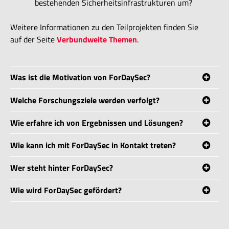
bestehenden Sicherheitsinfrastrukturen um?
Weitere Informationen zu den Teilprojekten finden Sie
auf der Seite
Verbundweite Themen
.
Was ist die Motivation von ForDaySec?
Welche Forschungsziele werden verfolgt?
Wie erfahre ich von Ergebnissen und Lösungen?
Wie kann ich mit ForDaySec in Kontakt treten?
LinkedIn-Kanal
Geschäftsstelle
Wer steht hinter ForDaySec?
20 Wissenschaftler:innen
Wie wird ForDaySec gefördert?
verbundweiten Themen
fordaysec@uni-passau.de