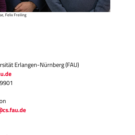
e, Felix Freiling
rsität Erlangen-Nürnberg (FAU)
au.de
69901
son
@cs.fau.de