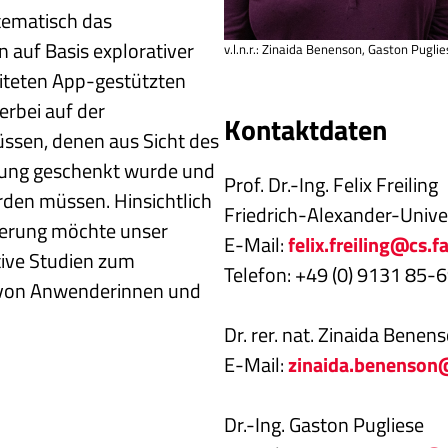
tematisch das
auf Basis explorativer
v.l.n.r.: Zinaida Benenson, Gaston Puglies
teten App-gestützten
erbei auf der
Kontaktdaten
ssen, denen aus Sicht des
tung geschenkt wurde und
Prof. Dr.-Ing. Felix Freiling
rden müssen. Hinsichtlich
Friedrich-Alexander-Unive
sierung möchte unser
E-Mail:
felix.freiling@cs.f
tive Studien zum
Telefon: +49 (0) 9131 85-
 von Anwenderinnen und
Dr. rer. nat. Zinaida Benen
E-Mail:
zinaida.benenson
Dr.-Ing. Gaston Pugliese