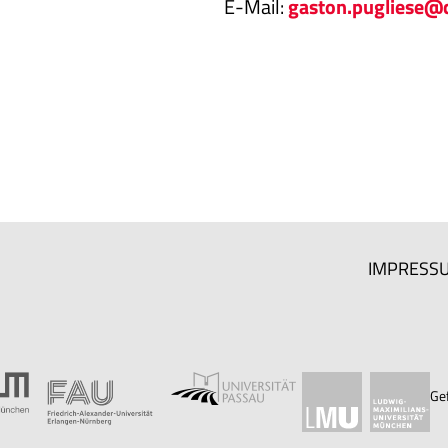
E-Mail:
gaston.pugliese@c
IMPRESS
Ge