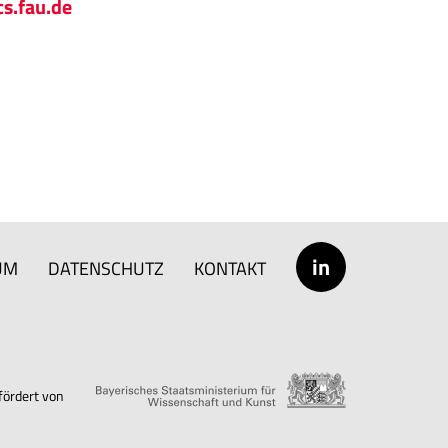
s.fau.de
in
UM
DATENSCHUTZ
KONTAKT
fördert von